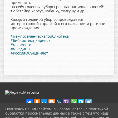
примерить
на себя головные уборы разных национальностей:
тюбетейку, картуз, кубанку, толгушу и др.
Каждый головной убор сопровождается
интерактивной справкой о его названии и регионе
происхождения.
#межпоселенческаябиблиотека
#библиотека_киренск
#мывместе
#мыедины
#РоссияОбъединяет
Пользуясь нашим сайтом, вы соглашаетесь с политикой
обработки персональных данных а также с тем что наш
веб-сайт и другие подключенные к веб-сайту сторонние