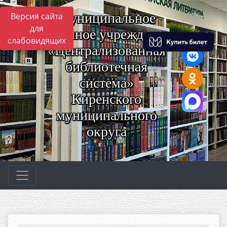
Муниципальное
Версия сайта
для
казённое учреждение
слабовидящих
«Централизованная
библиотечная
система»
Киренского
муниципального
округа