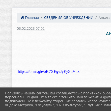
Главная
СВЕДЕНИЯ ОБ УЧРЕЖДЕНИИ
Анкета
03.02.2023 07:02
А
https://forms.gle/oK7XEgvJyEyZitVn8
Пользуясь нашим сайтом, вы соглашаетесь с политикой обра
персональных данных а также с тем что наш веб-сайт и друг
подключенные к веб-сайту сторонние сервисы используют co
Яндекс Метрика, "Госуслуги", "PRO.Культура", "Спутник анали