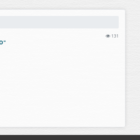
131
О"