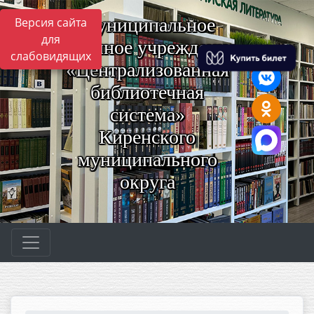
Муниципальное
Версия сайта
для
казённое учреждение
слабовидящих
«Централизованная
библиотечная
система»
Киренского
муниципального
округа