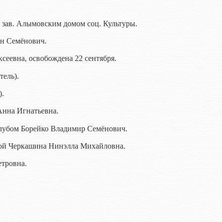
– зав. Алымовским домом соц. Культуры.
ан Семёнович.
ксеевна, освобождена 22 сентября.
тель).
).
 Анна Игнатьевна.
 клубом Борейко Владимир Семёнович.
екой Черкашина Нинэлла Михайловна.
етровна.