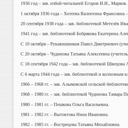
1936 год – зав. избой-читальней Егоров И.И., Марков.
1 октября 1936 года – Хотеева Валентина Франсовна 
20 сентября 1938 года – зав. библиотекой Метелёв Ив
1941 год – зав. библиотекой Бобрякова Екатерина Але
С 10 октября – Рукавишников Павел Дмитриевич (учи
С 20 октября – Чудинова Татьяна Алексеевна (учитель
С 18 сентября 1942 года – зав. библиотекой Швецова
С 6 марта 1944 года – зав. библиотекой и колхозным
1966 – 1968 гг. – зав. Алымовской сельской библиот
1968 – 1980 гг. – зав. библиотекой Чудинова Тамара П
1980 – 1981 гг. – Пешкова Ольга Васильевна.
1981 – 1982 гг. – Вытовтова Нина Ивановна.
1982 – 1985 гг. – Вострецова Татьяна Михайловна.