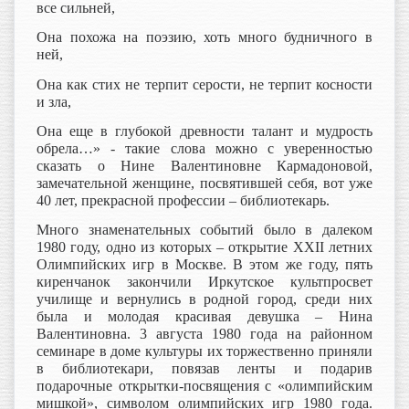
все сильней,
Она похожа на поэзию, хоть много будничного в
ней,
Она как стих не терпит серости, не терпит косности
и зла,
Она еще в глубокой древности талант и мудрость
обрела…» - такие слова можно с уверенностью
сказать о Нине Валентиновне Кармадоновой,
замечательной женщине, посвятившей себя, вот уже
40 лет, прекрасной профессии – библиотекарь.
Много знаменательных событий было в далеком
1980 году, одно из которых – открытие XXII летних
Олимпийских игр в Москве. В этом же году, пять
киренчанок закончили Иркутское культпросвет
училище и вернулись в родной город, среди них
была и молодая красивая девушка – Нина
Валентиновна. 3 августа 1980 года на районном
семинаре в доме культуры их торжественно приняли
в библиотекари, повязав ленты и подарив
подарочные открытки-посвящения с «олимпийским
мишкой», символом олимпийских игр 1980 года.