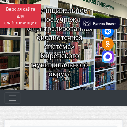
Муниципальное
Версия сайта
для
казённое учреждение
слабовидящих
«Централизованная
библиотечная
система»
Киренского
муниципального
округа