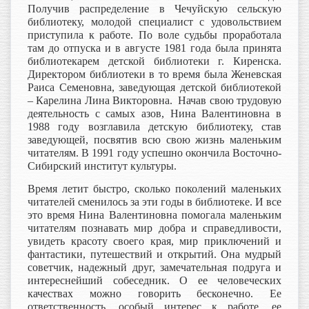
Получив распределение в Чечуйскую сельскую
библиотеку, молодой специалист с удовольствием
приступила к работе. По воле судьбы проработала
там до отпуска и в августе 1981 года была принята
библиотекарем детской библиотеки г. Киренска.
Директором библиотеки в то время была Женевская
Раиса Семеновна, заведующая детской библиотекой
– Карелина Лина Викторовна. Начав свою трудовую
деятельность с самых азов, Нина Валентиновна в
1988 году возглавила детскую библиотеку, став
заведующей, посвятив всю свою жизнь маленьким
читателям. В 1991 году успешно окончила Восточно-
Сибирский институт культуры.
Время летит быстро, сколько поколений маленьких
читателей сменилось за эти годы в библиотеке. И все
это время Нина Валентиновна помогала маленьким
читателям познавать мир добра и справедливости,
увидеть красоту своего края, мир приключений и
фантастики, путешествий и открытий. Она мудрый
советчик, надежный друг, замечательная подруга и
интереснейший собеседник. О ее человеческих
качествах можно говорить бесконечно. Ее
ответственность, особый интерес к работе, ее