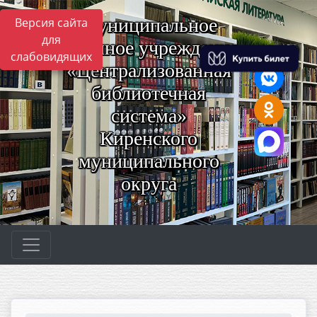
Муниципальное
Версия сайта
для
казённое учреждение
слабовидящих
«Централизованная
библиотечная
система»
Киренского
муниципального
округа