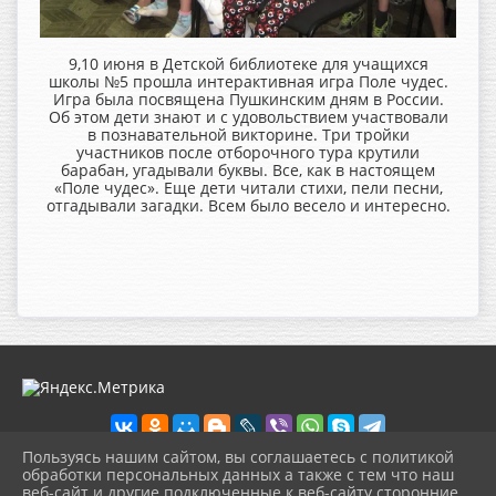
9,10 июня в Детской библиотеке для учащихся
школы №5 прошла интерактивная игра Поле чудес.
Игра была посвящена Пушкинским дням в России.
Об этом дети знают и с удовольствием участвовали
в познавательной викторине. Три тройки
участников после отборочного тура крутили
барабан, угадывали буквы. Все, как в настоящем
«Поле чудес». Еще дети читали стихи, пели песни,
отгадывали загадки. Всем было весело и интересно.
Пользуясь нашим сайтом, вы соглашаетесь с политикой
обработки персональных данных а также с тем что наш
веб-сайт и другие подключенные к веб-сайту сторонние