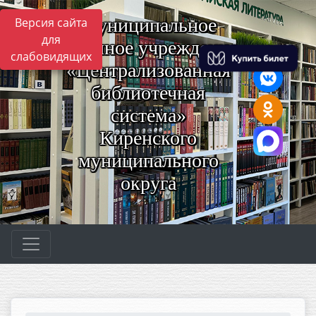
Муниципальное
Версия сайта
для
казённое учреждение
слабовидящих
«Централизованная
библиотечная
система»
Киренского
муниципального
округа