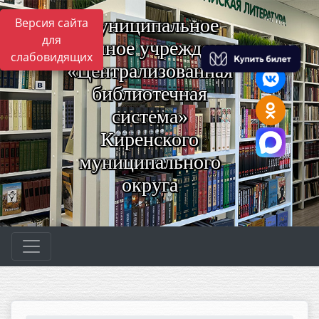
Муниципальное
Версия сайта
для
казённое учреждение
слабовидящих
«Централизованная
библиотечная
система»
Киренского
муниципального
округа