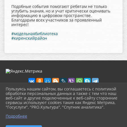
Подобные события помогают ребятам не только
углубить знания, но и учат критически оценивать
информацию в цифровом пространстве.
Благодарим всех участников за проявленный
интерес!
#модельнаябиблиотека
#киренскийрайон
Пользуясь нашим сайтом, вы соглашаетесь с политикой
обработки персональных данных а также с тем что наш
веб-сайт и другие подключенные к веб-сайту сторонние
2026 г. cbskirensk.ru
сервисы используют cookies такие как Яндекс Метрика,
Вход
"Госуслуги", "PRO.Культура", "Спутник аналитика".
Карта сайта
^
Политика обработки персональных данных
Подробнее
Сделано на KubCMS