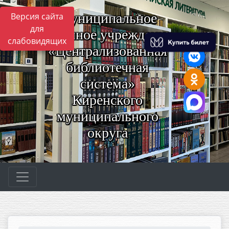
Муниципальное
Версия сайта
для
казённое учреждение
слабовидящих
«Централизованная
библиотечная
система»
Киренского
муниципального
округа