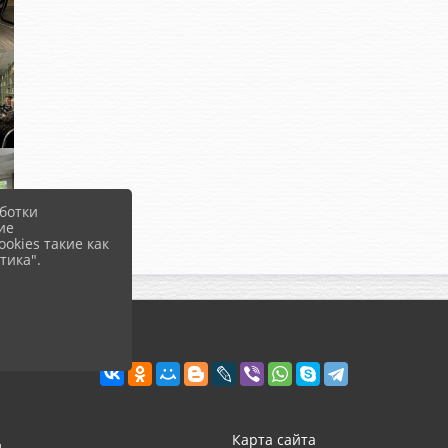
ботки
ие
okies такие как
тика".
д
Карта сайта