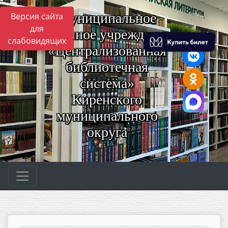
Муниципальное
Версия сайта
для
казённое учреждение
слабовидящих
«Централизованная
библиотечная
система»
Киренского
муниципального
округа