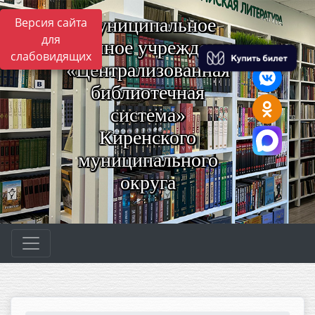
Муниципальное
Версия сайта
для
казённое учреждение
слабовидящих
«Централизованная
библиотечная
система»
Киренского
муниципального
округа