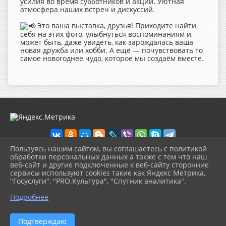
усилия во время субботников и акций. Уютная
атмосфера наших встреч и дискуссий.
Это ваша выставка, друзья! Приходите найти
себя на этих фото, улыбнуться воспоминаниям и,
может быть, даже увидеть, как зарождалась ваша
новая дружба или хобби. А ещё — почувствовать то
самое новогоднее чудо, которое мы создаём вместе.
Пользуясь нашим сайтом, вы соглашаетесь с политикой
обработки персональных данных а также с тем что наш
веб-сайт и другие подключенные к веб-сайту сторонние
2026 г. cbskirensk.ru
сервисы используют cookies такие как Яндекс Метрика,
Вход
"Госуслуги", "PRO.Культура", "Спутник аналитика".
Карта сайта
^
Политика обработки персональных данных
Подробнее
Сделано на KubCMS
Разработка и поддержка
Подтверждаю