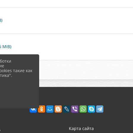
B)
6 MiB)
ботки
ие
okies такие как
тика".
д
Карта сайта