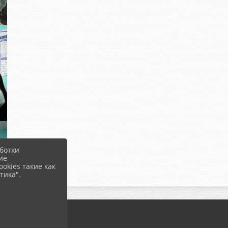
ботки
ие
okies такие как
тика".