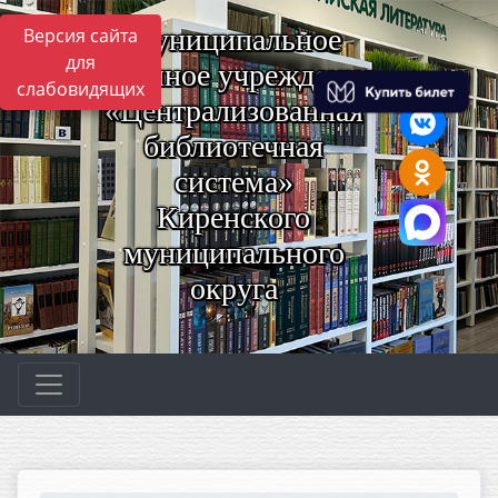
Муниципальное
Версия сайта
для
казённое учреждение
слабовидящих
«Централизованная
библиотечная
система»
Киренского
муниципального
округа