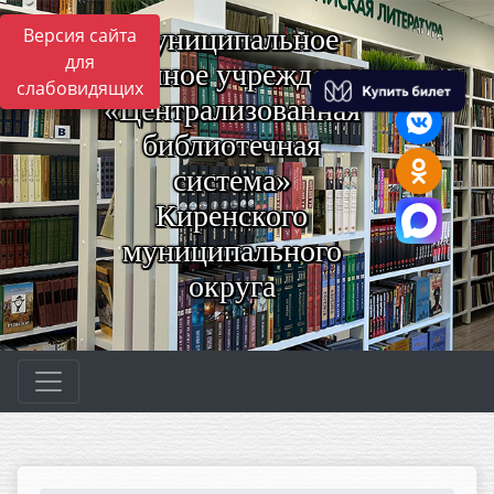
Муниципальное
Версия сайта
для
казённое учреждение
слабовидящих
«Централизованная
библиотечная
система»
Киренского
муниципального
округа