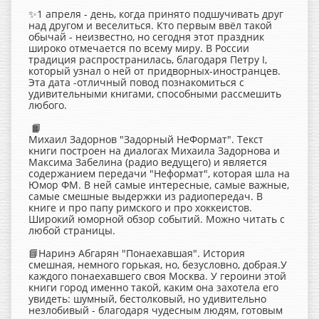
✨1 апреля - день, когда принято подшучивать друг
над другом и веселиться. Кто первым ввёл такой
обычай - неизвестно, но сегодня этот праздник
широко отмечается по всему миру. В России
традиция распространилась, благодаря Петру I,
который узнал о ней от придворных-иностранцев.
Эта дата -отличный повод познакомиться с
удивительными книгами, способными рассмешить
любого.
📙
Михаил Задорнов "Задорный НеФормат". Текст
книги построен на диалогах Михаила Задорнова и
Максима Забелина (радио ведущего) и является
содержанием передачи "Неформат", которая шла на
Юмор ФМ. В ней самые интересные, самые важные,
самые смешные выдержки из радиопередач. В
книге и про папу римского и про хоккеистов.
Широкий юморной обзор событий. Можно читать с
любой страницы.
📘Наринэ Абгарян "Понаехавшая". История
смешная, немного горькая, но, безусловно, добрая.У
каждого понаехавшего своя Москва. У героини этой
книги город именно такой, каким она захотела его
увидеть: шумный, бестолковый, но удивительно
незлобивый - благодаря чудесным людям, готовым