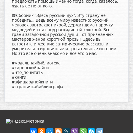
предложить помощь именно тогда, когда, казалось,
ждать ее не от кого.
📗Сборник "Здесь русский дух". Эту страну не
победить… Ведь всему миру известно: русский
человек завтракает икрой, держит дома парочку
медведей и спит под раскидистой клюквой. Все
грани загадочной русской души - от признанных
мастеров жанра короткой прозы! Здесь вы
встретите и жесткие сатирические рассказы и
уморительно ироничные и трогательные истории.
Но это все очень знакомо и все это о нас.
#модельнаябиблиотека
#киренскийрайон
#что_почитать
#книги
#афишаоднойкниги
#страничкабиблиографа