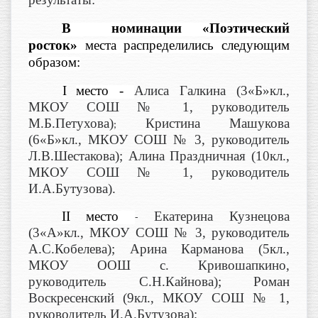
В номинации «Поэтический
росток»
места распределились следующим
образом:
I
место -
Алиса Галкина (3«Б»кл.,
МКОУ СОШ № 1, руководитель
М.Б.Петухова)
Кристина Машукова
;
(6«Б»кл., МКОУ СОШ № 3, руководитель
Л.В.Шестакова); Алина Праздничная (10кл.,
МКОУ СОШ № 1, руководитель
И.А.Бутузова).
II
место
Екатерина Кузнецова
-
(3«А»кл., МКОУ СОШ № 3, руководитель
А.С.Кобелева); Арина Карманова (5кл.,
МКОУ ООШ с. Кривошапкино,
руководитель С.Н.Кайнова); Роман
Воскресенский (9кл., МКОУ СОШ № 1,
руководитель И.А.Бутузова);