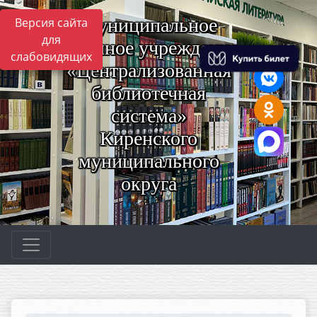
Муниципальное
Версия сайта
для
казённое учреждение
слабовидящих
«Централизованная
библиотечная
система»
Киренского
муниципального
округа