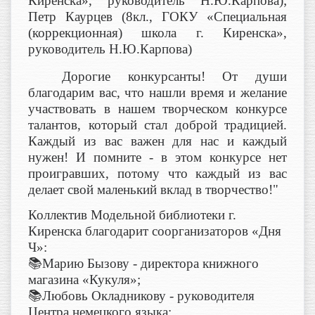
Киренска», руководитель Н.Ю.Карпова);
Петр Каурцев (8кл., ГОКУ «Специальная
(коррекционная) школа г. Киренска»,
руководитель Н.Ю.Карпова)
Дорогие конкурсанты! От души
благодарим вас, что нашли время и желание
участвовать в нашем творческом конкурсе
талантов, который стал доброй традицией.
Каждый из вас важен для нас и каждый
нужен! И помните - в этом конкурсе нет
проигравших, потому что каждый из вас
делает свой маленький вклад в творчество!"
Коллектив Модельной библиотеки г.
Киренска благодарит соорганизаторов «Дня
Ч»:
📚Марию Бызову - директора книжного
магазина «Кукуля»;
📚Любовь Окладникову - руководителя
Центра немецкого языка;