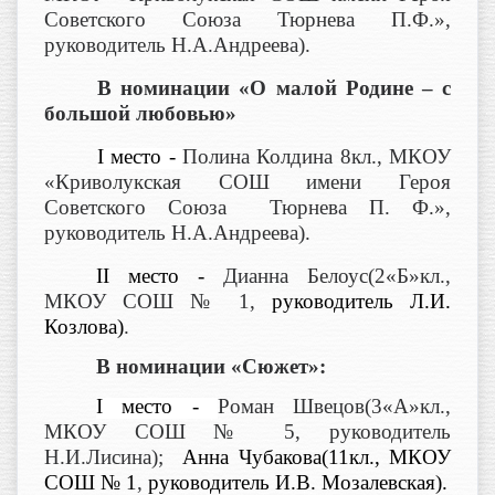
Советского Союза Тюрнева П.Ф.»,
руководитель Н.А.Андреева).
В номинации «О малой Родине – с
большой любовью»
I
место -
Полина Колдина 8кл., МКОУ
«Криволукская СОШ имени Героя
Советского Союза Тюрнева П. Ф.»,
руководитель Н.А.Андреева).
II
место -
Дианна Белоус(2«Б»кл.,
МКОУ СОШ № 1,
руководитель Л.И.
Козлова)
.
В номинации «Сюжет»:
I
место -
Роман Швецов(3«А»кл.,
МКОУ СОШ № 5, руководитель
Н.И.Лисина);
Анна Чубакова(11кл., МКОУ
СОШ № 1
,
руководитель И.В. Мозалевская).