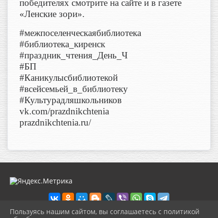
победителях смотрите на сайте и в газете
«Ленские зори».
#межпоселенческаябиблиотека
#библиотека_киренск
#праздник_чтения_День_Ч
#БП
#Каникулысбиблиотекой
#всейсемьей_в_библиотеку
#Культурадляшкольников
vk.com/prazdnikchtenia
prazdnikchtenia.ru/
Пользуясь нашим сайтом, вы соглашаетесь с политикой