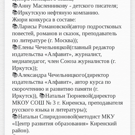
📚Анну Масленникову - детского писателя;
📚Иркутскую нефтяную компанию.
Жюри конкурса в составе:
📚Ларисы Романовской(автор подростковых
повестей, романов и сказок, преподаватель
по литературе (г. Москва));
📚Елены Чечельницкой(главный редактор
издательства «Алфавит», журналист,
медиапедагог, член Союза журналистов (г.
Иркутск));
📚Александра Чечельницкого(директор
издательства «Алфавит», автор курса по
скорочтению и развитию памяти (г.
Иркутск)), 📚Натальи Тюрневой(директор
МКОУ СОШ № 3 г. Киренска, преподавателя
русского языка и литературы);
📚Натальи Спиридоновой(методист МКУ
«Центр развития образования» Киренский
район).