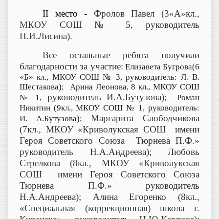
II
место -
Фролов Павел (3«А»кл.,
МКОУ СОШ № 5, руководитель
Н.И.Лисина).
Все остальные ребята получили
благодарности за участие:
Елизавета Бугрова(6
«Б» кл., МКОУ СОШ № 3, руководитель: Л. В.
Шестакова); Арина Леонова, 8 кл., МКОУ СОШ
руководитель И.А.Бутузова);
№ 1,
Роман
Никитин (9кл., МКОУ СОШ № 1, руководитель:
Маргарита Слободчикова
И. А.Бутузова);
(7кл., МКОУ «Криволукская СОШ имени
Героя Советского Союза Тюрнева П.Ф.»
руководитель Н.А.Андреева); Любовь
Стрелкова (8кл., МКОУ «Криволукская
СОШ имени Героя Советского Союза
Тюрнева П.Ф.» руководитель
Н.А.Андреева); Алина Егоренко (8кл.,
«Специальная (коррекционная) школа г.