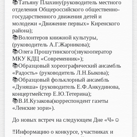
📚Татьяну Плахину(руководитель местного
отделения Общероссийского общественно-
государственного движения детей и
молодежи «Движение первых» Киренского
района);
📚Волонтеров книжной культуры,
(руководитель А.Г.Жарникова);
📚Олега Прошутинского(звукооператор
МКУ КДЦ «Современник»);
📚Образцовый хореографический ансамбль
«Радость» (руководитель Л.Н.Быкова);
📚Образцовый фольклорный ансамбль
«Дуняша» (руководитель Е.Ф.Анкудинова,
концертмейстер Е.Ю.Тетерина);
📚В.И.Кузакова(корреспондент газеты
«Ленские зори»).
До новых встреч на следующем Дне «Ч»☺️
‼️Информацию о конкурсе, участниках и