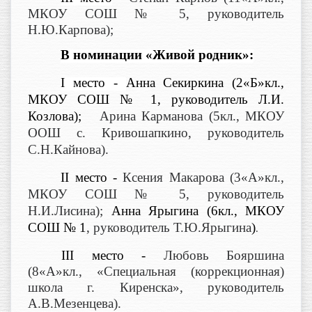
МКОУ СОШ № 5, руководитель
Н.Ю.Карпова);
В номинации «Живой родник»:
I
место -
Анна Секиркина (2«Б»кл.,
МКОУ СОШ № 1, руководитель Л.И.
Козлова);
Арина Карманова (5кл., МКОУ
ООШ с. Кривошапкино, руководитель
С.Н.Кайнова).
II
место -
Ксения Макарова (3«А»кл.,
МКОУ СОШ № 5, руководитель
Н.И.Лисина);
Анна Ярыгина (6кл., МКОУ
СОШ № 1
, руководитель Т.Ю.Ярыгина
)
.
II
I место -
Любовь Бояршина
(8«А»кл., «Специальная (коррекционная)
школа г. Киренска», руководитель
А.В.Мезенцева).