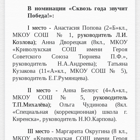
В номинации «Сквозь года звучит
Победа!»:
I
место -
Анастасия Попова (2«Б»кл.,
МКОУ СОШ № 1
, руководитель Л.И.
Козлова)
; Анна Дворецкая (8кл., МКОУ
«Криволукская СОШ имени Героя
Советского Союза Тюрнева П.Ф.»,
руководитель Н.А.Андреева); Татьяна
Кузакова (11«А»кл., МКОУ СОШ № 5),
руководитель Е.Г.Румянцева).
II
место -
Анна Белоус (4«А»кл.,
МКОУ СОШ № 5
, руководитель
Т.П.Михалёва)
; Ольга Чудинова (8кл.
«Специальная (коррекционная) школа г.
Киренска», руководитель Н.Ю.Карпова).
II
I место
- Маргарита Округина (8 кл.,
МКОУ «Криволукская СОШ имени Героя