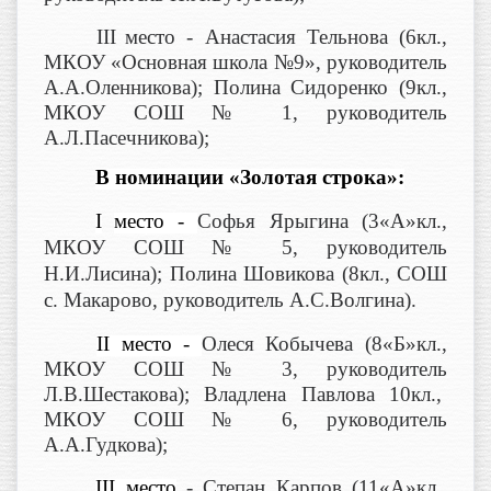
III
место - Анастасия Тельнова (6кл.,
МКОУ «Основная школа №9», руководитель
А.А.Оленникова); Полина Сидоренко (9кл.,
МКОУ СОШ № 1, руководитель
А.Л.Пасечникова);
В номинации «Золотая строка»:
I
место -
Софья Ярыгина (3«А»кл.,
МКОУ СОШ № 5, руководитель
Н.И.Лисина); Полина Шовикова (8кл., СОШ
с. Макарово, руководитель А.С.Волгина).
II
место -
Олеся Кобычева (8«Б»кл.,
МКОУ СОШ № 3, руководитель
Л.В.Шестакова); Владлена Павлова 10кл.,
МКОУ СОШ № 6, руководитель
А.А.Гудкова);
III
место
- Степан Карпов (11«А»кл.,