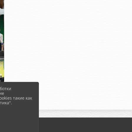
ботки
ие
okies такие как
тика".