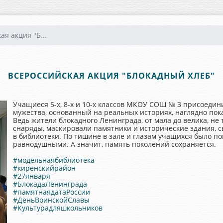
ая акция "Б...
ВСЕРОССИЙСКАЯ АКЦИЯ "БЛОКАДНЫЙ ХЛЕБ"
Учащиеся 5-х, 8-х и 10-х классов МКОУ СОШ № 3 присоедин
мужества, основанный на реальных историях, наглядно пока
Ведь жители блокадного Ленинграда, от мала до велика, не
снаряды, маскировали памятники и исторические здания, 
в библиотеки. По тишине в зале и глазам учащихся было по
равнодушными. А значит, память поколений сохраняется.
#модельнаябиблиотека
#киренскийрайон
#27января
#БлокадаЛенинграда
#памятнаядатаРоссии
#ДеньВоинскойСлавы
#Культурадляшкольников