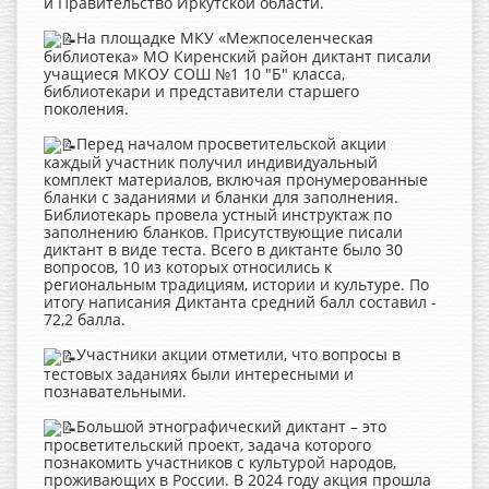
и Правительство Иркутской области.
На площадке МКУ «Межпоселенческая
библиотека» МО Киренский район диктант писали
учащиеся МКОУ СОШ №1 10 "Б" класса,
библиотекари и представители старшего
поколения.
Перед началом просветительской акции
каждый участник получил индивидуальный
комплект материалов, включая пронумерованные
бланки с заданиями и бланки для заполнения.
Библиотекарь провела устный инструктаж по
заполнению бланков. Присутствующие писали
диктант в виде теста. Всего в диктанте было 30
вопросов, 10 из которых относились к
региональным традициям, истории и культуре. По
итогу написания Диктанта средний балл составил -
72,2 балла.
Участники акции отметили, что вопросы в
тестовых заданиях были интересными и
познавательными.
Большой этнографический диктант – это
просветительский проект, задача которого
познакомить участников с культурой народов,
проживающих в России. В 2024 году акция прошла