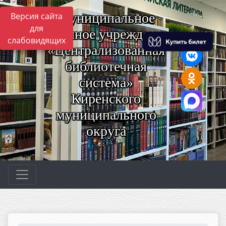
Муниципальное
Версия сайта
для
казённое учреждение
слабовидящих
«Централизованная
библиотечная
система»
Киренского
муниципального
округа