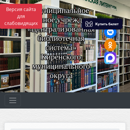
Муниципальное
Версия сайта
для
казённое учреждение
слабовидящих
«Централизованная
библиотечная
система»
Киренского
муниципального
округа