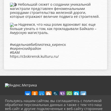
Небольшой сюжет о создании уникальной
магистрали представлен феноменальными
рекордами строительства железной дороги,
которые отражают величие подвига её строителей.
Надеемся, что наш ролик вдохновит вас еще
больше узнать о том, как прокладывали Байкало –
Амурскую магистраль.
#модельнаябиблиотека_киренск
#киренскийрайон
#БАМ
https://cbskirensk.kulturu.ru/
Пользуясь нашим сайтом, вы соглашаетесь с политикой
обработки персональных данных а также с тем что наш
веб-сайт и другие подключенные к веб-сайту сторонние
2026 г. cbskirensk.ru