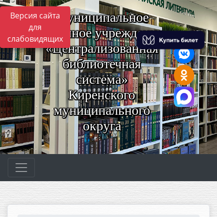
Муниципальное
Версия сайта
для
казённое учреждение
слабовидящих
«Централизованная
библиотечная
система»
Киренского
муниципального
округа