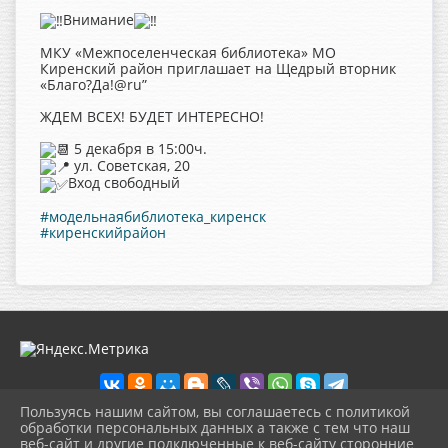
Внимание
МКУ «Межпоселенческая библиотека» МО
Киренский район приглашает на Щедрый вторник
«Благо?Да!@ru”
ЖДЕМ ВСЕХ! БУДЕТ ИНТЕРЕСНО!
5 декабря в 15:00ч.
ул. Советская, 20
Вход свободный
#модельнаябиблиотека_киренск
#киренскийрайон
Пользуясь нашим сайтом, вы соглашаетесь с политикой
обработки персональных данных а также с тем что наш
веб-сайт и другие подключенные к веб-сайту сторонние