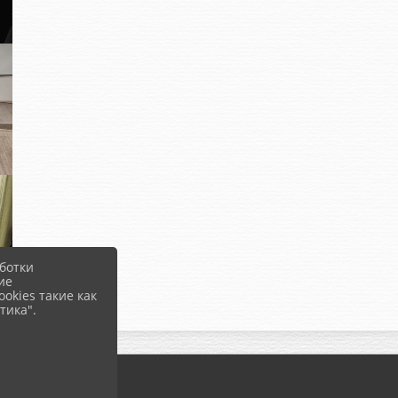
ботки
ие
okies такие как
тика".