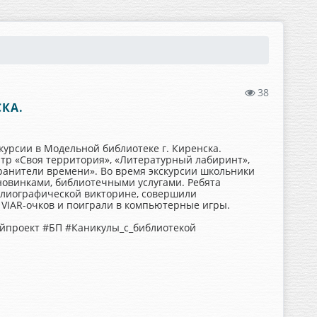
38
КА.
урсии в Модельной библиотеке г. Киренска.
тр «Своя территория», «Литературный лабиринт»,
Хранители времени». Во время экскурсии школьники
овинками, библиотечными услугами. Ребята
иблиографической викторине, совершили
VIAR-очков и поиграли в компьютерные игры.
проект #БП #Каникулы_с_библиотекой