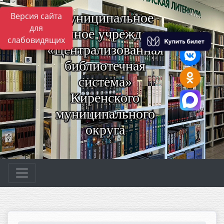
Муниципальное
Версия сайта
для
казённое учреждение
слабовидящих
«Централизованная
библиотечная
система»
Киренского
муниципального
округа