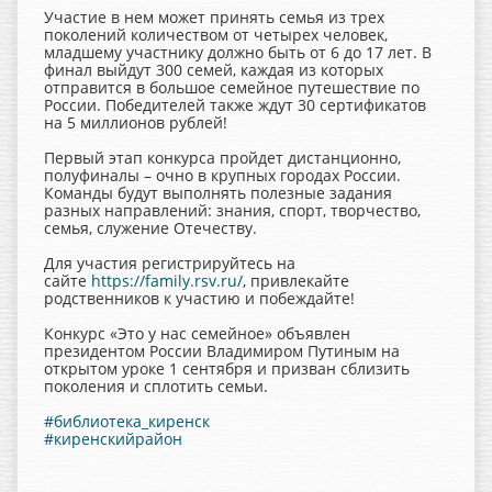
Участие в нем может принять семья из трех
поколений количеством от четырех человек,
младшему участнику должно быть от 6 до 17 лет. В
финал выйдут 300 семей, каждая из которых
отправится в большое семейное путешествие по
России. Победителей также ждут 30 сертификатов
на 5 миллионов рублей!
Первый этап конкурса пройдет дистанционно,
полуфиналы – очно в крупных городах России.
Команды будут выполнять полезные задания
разных направлений: знания, спорт, творчество,
семья, служение Отечеству.
Для участия регистрируйтесь на
сайте
https://family.rsv.ru/
, привлекайте
родственников к участию и побеждайте!
Конкурс «Это у нас семейное» объявлен
президентом России Владимиром Путиным на
открытом уроке 1 сентября и призван сблизить
поколения и сплотить семьи.
#библиотека_киренск
#киренскийрайон