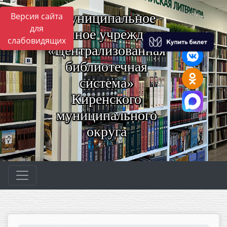
Муниципальное
Версия сайта
для
казённое учреждение
слабовидящих
«Централизованная
библиотечная
система»
Киренского
муниципального
округа