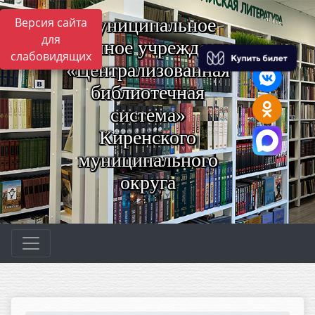
Муниципальное
Версия сайта
для
казённое учреждение
слабовидящих
«Централизованная
библиотечная
система»
Киренского
муниципального
округа