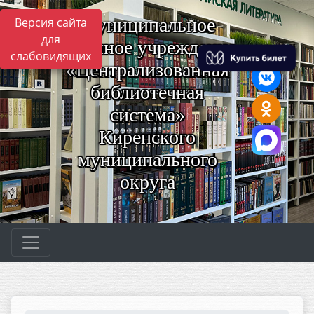
Муниципальное
Версия сайта
для
казённое учреждение
слабовидящих
«Централизованная
библиотечная
система»
Киренского
муниципального
округа