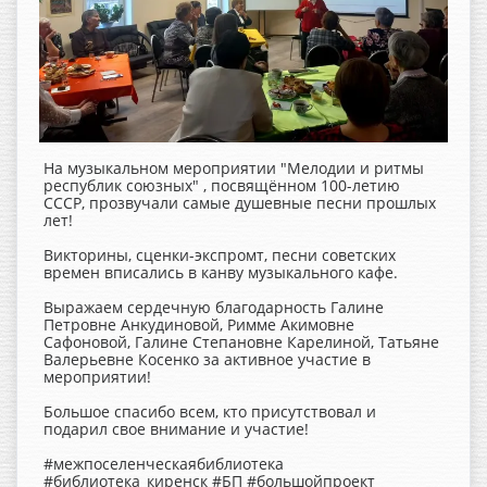
На музыкальном мероприятии "Мелодии и ритмы
республик союзных" , посвящённом 100-летию
СССР, прозвучали самые душевные песни прошлых
лет!
Викторины, сценки-экспромт, песни советских
времен вписались в канву музыкального кафе.
Выражаем сердечную благодарность Галине
Петровне Анкудиновой, Римме Акимовне
Сафоновой, Галине Степановне Карелиной, Татьяне
Валерьевне Косенко за активное участие в
мероприятии!
Большое спасибо всем, кто присутствовал и
подарил свое внимание и участие!
#межпоселенческаябиблиотека
#библиотека_киренск
#БП
#большойпроект