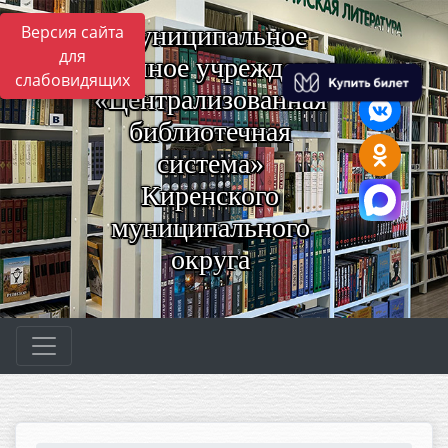
Муниципальное
Версия сайта
для
казённое учреждение
слабовидящих
«Централизованная
библиотечная
система»
Киренского
муниципального
округа