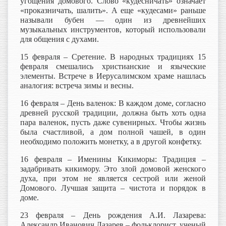
угощения домового. Слово «кудесничать» означает
«проказничать, шалить». А еще «кудесами» раньше
называли бубен — один из древнейших
музыкальных инструментов, который использовали
для общения с духами.
15 февраля – Сретение. В народных традициях 15
февраля смешались христианские и языческие
элементы. Встрече в Иерусалимском храме нашлась
аналогия: встреча зимы и весны.
16 февраля – День валенок: В каждом доме, согласно
древней русской традиции, должна быть хоть одна
пара валенок, пусть даже сувенирных. Чтобы жизнь
была счастливой, а дом полной чашей, в один
необходимо положить монетку, а в другой конфетку.
16 февраля – Именины Кикиморы: Традиция –
задабривать кикимору. Это злой домовой женского
духа, при этом не является сестрой или женой
Домового. Лучшая защита – чистота и порядок в
доме.
23 февраля – День рождения А.И. Лазарева:
Александр Иванович Лазарев – фольклорист, ученый