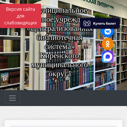
Муниципальное
Версия сайта
для
казённое учреждение
слабовидящих
«Централизованная
библиотечная
система»
Киренского
муниципального
округа