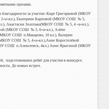
амятными призами.
и благодарности за участие: Кире Григорьевой (МКОУ
 2«а»кл.), Екатерине Карповой (МКОУ СОШ № 5,
.), Анастасии Золотько(МКОУ СОШ № 5, 4 «а»кл.),
вой (МКОУ СОШ № 5, 6«а»кл.), Алёне
МКОУ СОШ п.Макарово, 10 кл.), Валерии
МКОУ СОШ № 5, 4«а»кл.),Анне Коростелёвой
ОУ СОШ п.Алексеевск, 4кл.) Анне Ярыгиной (МКОУ
й, подготовивших ребят для участия в конкурсе.
ности. До новых встреч.