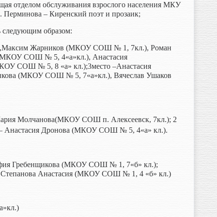
щая отделом обслуживания взрослого населения МКУ
 Перминова – Киренский поэт и прозаик;
ь следующим образом:
,Максим Жарников (МКОУ СОШ № 1, 7кл.), Роман
(МКОУ СОШ № 5, 4«а»кл.), Анастасия
КОУ СОШ № 5, 8 «а» кл.);3место –Анастасия
икова
(МКОУ СОШ № 5, 7«а»кл.), Вячеслав Ушаков
Мария Молчанова
(МКОУ СОШ п. Алексеевск, 7кл.);
2
– Анастасия Дронова (МКОУ СОШ № 5, 4«а» кл.).
фия Гребенщикова
(МКОУ СОШ № 1, 7«б» кл.);
 Степанова Анастасия
(МКОУ СОШ № 1, 4 «б» кл.)
а»кл.)