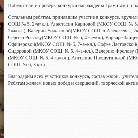
Победители и призеры конкурса награждены Грамотами и п
Остальным ребятам, принявшим участие в конкурсе, вручил
СОШ № 5, 2«а»кл), Анастасии Карповой (МКОУ СОШ № 5,
2«а»кл.), Валерии Унжаковой(МКОУ СОШ п.Алексеевск, 2кл
Сергею Россову(МКОУ СОШ № 5, 4 «а»кл.), Варваре Зайце
Офицеровой(МКОУ СОШ № 5, 7«а»кл.), Софье Ластовской(
Сидоровой (МКОУ СОШ № 5, 4«а»кл.), Валерию Фролову (
(МКОУ СОШ № 5, 4 «а»кл.), Ангелине Прошутинской (МК
СОШ № 6, 3 кл.).
Благодарим всех участников конкурса, состав жюри, учителе
Ребятам желаем новых побед и свершений, творческой актив