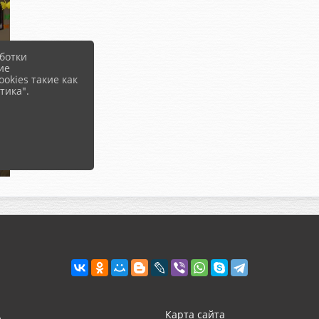
ботки
ие
okies такие как
тика".
д
Карта сайта