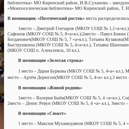
библиотека» МО Киренский район, И.В.Суханова – заведую
«Межпоселенческая библиотека» МО Киренский район, Т. Н.
В номинации:
«Поэтический росток»
места распределилис
1место – Дмитрий Гончаров
(МКОУ СОШ № 1,1«а»кл.)
Сафонов (МКОУ СОШ № 5, 8«а»кл.);2место – Павел Бовин 
Богданович(МКОУ СОШ № 5, 7 «а»кл.), Татьяна Кузакова(М
Быструшкина
(МКОУ СОШ № 5, 4«а»кл.), Татьяна Шапошн
(МКОУ СОШ п. Алексеевск, 10 кл.).
В номинации «Золотая строка»
1 место – Дарья Буркова
(МКОУ СОШ № 5, 4«а» кл.), 
место – Артём Дерюгин(МКОУ СОШ № 5, 4«а» кл.),3 место 
В номинации «Живой родник»
1место – Валерия Быба
(МКОУ СОШ № 5, 4 «а»кл.), Со
2место – Денис Ревун
(МКОУ СОШ № 5, 4 «а» кл.),
3место –
В номинации «Сюжет»
1 место – Максим Мухамедзянов (МКОУ СОШ № 5, 4 «