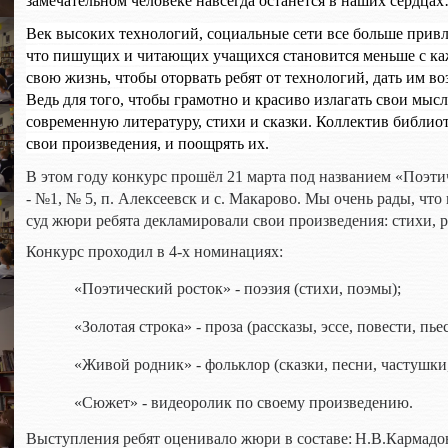
замечательном человеке навсегда останется в наших сердца
Век высоких технологий, социальные сети все больше привл
что пишущих и читающих учащихся становится меньше с каж
свою жизнь, чтобы оторвать ребят от технологий, дать им в
Ведь для того, чтобы грамотно и красиво излагать свои мысл
современную литературу, стихи и сказки. Коллектив библиот
свои произведения, и поощрять их.
В этом году конкурс прошёл 21 марта под названием «Поэти
- №1, № 5, п. Алексеевск и с. Макарово. Мы очень рады, что
суд жюри ребята декламировали свои произведения: стихи, р
Конкурс проходил в 4-х номинациях:
«Поэтический росток» - поэзия (стихи, поэмы);
«Золотая строка» - проза (рассказы, эссе, повести, пье
«Живой родник» - фольклор (сказки, песни, частушки,
«Сюжет» - видеоролик по своему произведению.
Выступления ребят оценивало жюри в составе:
Н.В.Кармадо