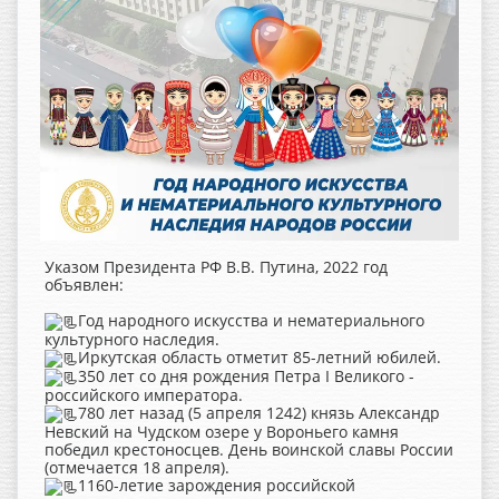
Указом Президента РФ В.В. Путина, 2022​ год
объявлен:
Год​ народного искусства и нематериального​
культурного наследия.
Иркутская область отметит 85-летний юбилей.
350 лет со дня рождения Петра​ I Великого -
российского императора.
780 лет назад​ (5​ апреля​ 1242)​ князь​ Александр​
Невский​ на​ Чудском​ озере​ у​ Вороньего​ камня​
победил​ крестоносцев.​ День​ воинской​ славы​ России​
(отмечается​ 18​ апреля).
1160-летие​ зарождения​ российской​