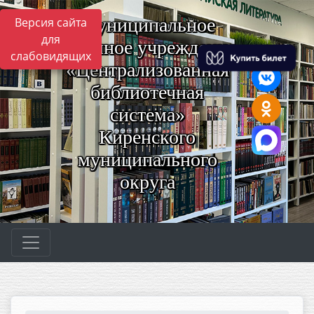
Муниципальное
Версия сайта
для
казённое учреждение
слабовидящих
«Централизованная
библиотечная
система»
Киренского
муниципального
округа